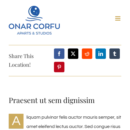
Skip
to
content
Share This
Location!
Praesent ut sem dignissim
A
liquam pulvinar felis auctor mauris semper, sit
amet eleifend lectus auctor. Sed congue risus