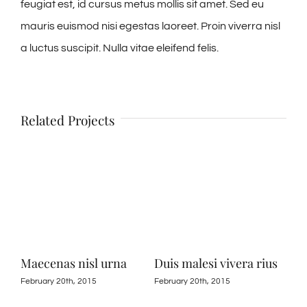
feugiat est, id cursus metus mollis sit amet. Sed eu
mauris euismod nisi egestas laoreet. Proin viverra nisl
a luctus suscipit. Nulla vitae eleifend felis.
Related Projects
Maecenas nisl urna
Duis malesi vivera rius
Neq
February 20th, 2015
February 20th, 2015
May 